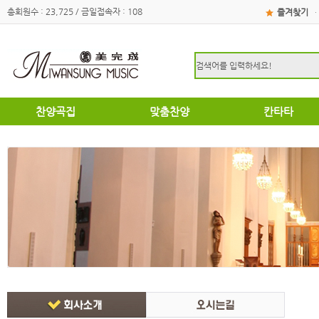
총회원수 : 23,725 / 금일접속자 : 108
즐겨찾기
·
찬양곡집
맞춤찬양
칸타타
하이라이트
하이라이트
성탄절
쉽고은혜로운찬양곡집
쉽고은혜로운찬양곡집
부활절
소편성관현악성가곡집
소편성관현악성가곡집
영광의찬양
영광의찬양
찬송가편곡
찬송가편곡
명성가 / 애창성가
애창성가
복음성가합창편곡집
명성가/복음성가합창편곡
우리가락 찬양곡집
절기별성가/국악성가
절기별성가
혼성3부
혼성3부
송영
여성성가
특별찬양곡집
데스칸트
여성성가
크리스마스
부활절