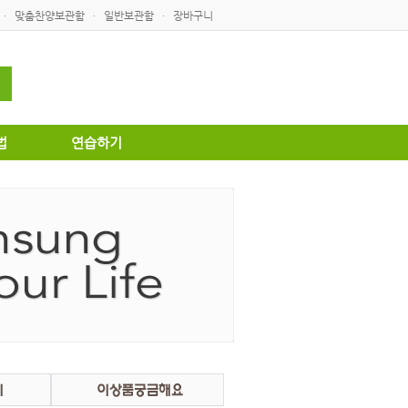
맞춤찬양보관함
일반보관함
장바구니
·
·
·
법
연습하기