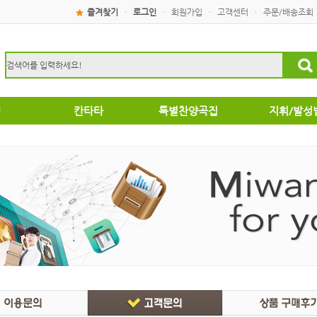
즐겨찾기
로그인
회원가입
고객센터
주문/배송조회
·
·
·
·
칸타타
특별찬양곡집
지휘/발성
성탄절
특별찬양곡집
운찬양곡집
부활절
악성가곡집
음성가합창편곡
/국악성가
집