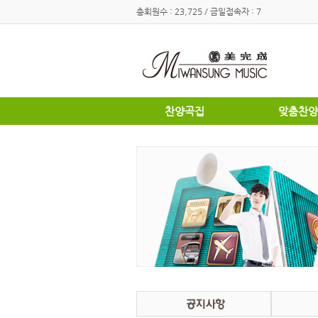
총회원수 : 23,725 / 금일접속자 : 7
찬양곡집
맞춤찬양
하이라이트
하이라이트
쉽고은혜로운찬양곡집
쉽고은혜로
소편성관현악성가곡집
소편성관현
영광의찬양
영광의찬양
찬송가편곡
찬송가편곡
명성가 / 애창성가
애창성가
복음성가합창편곡집
명성가/복
우리가락 찬양곡집
절기별성가
절기별성가
혼성3부
혼성3부
송영
여성성가
특별찬양곡
데스칸트
여성성가
크리스마스
부활절